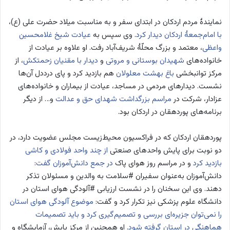
نمایندۀ مردم اردکان در ابتدای سفر و به مناسبت میلاد حضرت علی (ع)،
با امام‌جمعۀ اردکان دیدار کرد
. وی سپس به
عیادت شیخ غلامحسین
واعظی
، معتمد و بزرگ محلّۀ شریف‌آباد رفت. او علاوه بر عیادت از
خانواده‌های
شهیدان بوستانی و مروتی
و
دیدار با مقنیان زحمتکش
، از
مرکز توانبخشی
باغ بهشت معلولان
هم بازدید کرد و پای درددل آن‌ها
نشست. دیدارهای مردمی در مساجد، عیادت از بیماران و خانواده‌های
عزادار، شرکت در
مراسم بزرگداشت شهدای حق و عدالت
و… از دیگر
برنامه‌های پوردهقان در اردکان بود.
پوردهقان اردکان که در فراکسیون محیط‌زیست مجلس عضویت دارد، در
دو نوبت برای پایش واحدهای صنعتی
از چند واحد فولادی و کاشی
بازدید کرد
و در مراسم روز هوای پاک
در جمع دانش‌آموزان گفت
:
دانش‌آموزان به‌عنوان سفیران #سلامت به والدین و مسئولان تذکر
دهند. وی این سخنان را در نشست ارزیابی #آلودگی هوای استان در
دانشگاه علوم پزشکی نیز تکرار کرد و گفت:
موضوع آلودگی هوای استان
را نمی‌توان جزیره‌ای بررسی و تصمیم‌گیری کرد و باید تصمیمات
هماهنگی در استان گرفته شود
. او همچنین از مرکز پایش، آزمایشگاه و