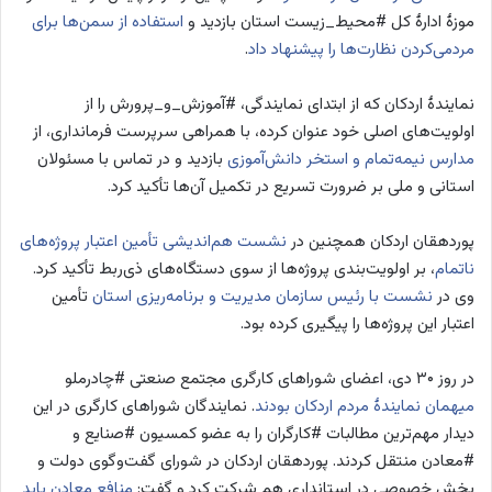
موزۀ ادارۀ کل #محیط_زیست استان بازدید و
استفاده از سمن‌ها برای
مردمی‌کردن نظارت‌ها را پیشنهاد داد
.
نمایندۀ اردکان که از ابتدای نمایندگی، #آموزش_و_پرورش را از
اولویت‌های اصلی خود عنوان کرده، با همراهی سرپرست فرمانداری، از
مدارس نیمه‌تمام و استخر دانش‌آموزی
بازدید و در تماس با مسئولان
استانی و ملی بر ضرورت تسریع در تکمیل آن‌ها تأکید کرد.
پوردهقان اردکان همچنین در
نشست هم‌اندیشی تأمین اعتبار پروژه‌های
ناتمام
، بر اولویت‌بندی پروژه‌ها از سوی دستگاه‌های ذی‌ربط تأکید کرد.
وی در
نشست با رئیس سازمان مدیریت و برنامه‌ریزی استان
تأمین
اعتبار این پروژه‌ها را پیگیری کرده بود.
در روز ۳۰ دی، اعضای شوراهای کارگری مجتمع صنعتی #چادرملو
میهمان نمایندۀ مردم اردکان بودند
. نمایندگان شوراهای کارگری در این
دیدار مهم‌ترین مطالبات #کارگران را به عضو کمسیون #صنایع و
#معادن منتقل کردند. پوردهقان اردکان در شورای گفت‌وگوی دولت و
بخش خصوصی در استانداری هم شرکت کرد و گفت:
منافع معادن باید