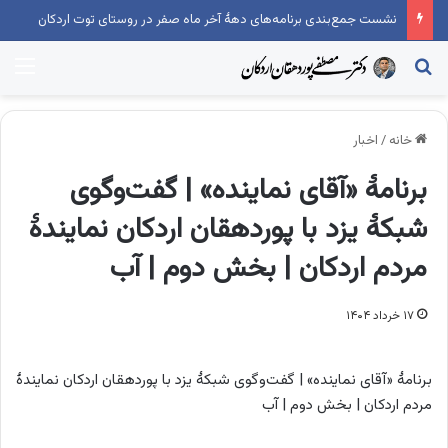
نشست جمع‌بندی برنامه‌های دهۀ آخر ماه صفر در روستای توت اردکان
جستجو...
منو
خانه
/
اخبار
برنامۀ «آقای نماینده» | گفت‌وگوی
شبکۀ یزد با پوردهقان اردکان نمایندۀ
مردم اردکان | بخش دوم | آب
۱۷ خرداد ۱۴۰۴
برنامۀ «آقای نماینده» | گفت‌وگوی شبکۀ یزد با پوردهقان اردکان نمایندۀ
مردم اردکان | بخش دوم | آب