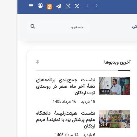
X
اینستاگرام
تلگرام
ایتا
ورود
سایدبار
جستجو...
رد
آخرین ویدیوها
نشست جمع‌بندی برنامه‌های
دهۀ آخر ماه صفر در روستای
04:09
توت اردکان
18 بازدید
16 مرداد 1405
نشست هیئت‌رئیسۀ دانشگاه
علوم پزشکی یزد با نمایندۀ مردم
03:41
اردکان
6 بازدید
14 مرداد 1405