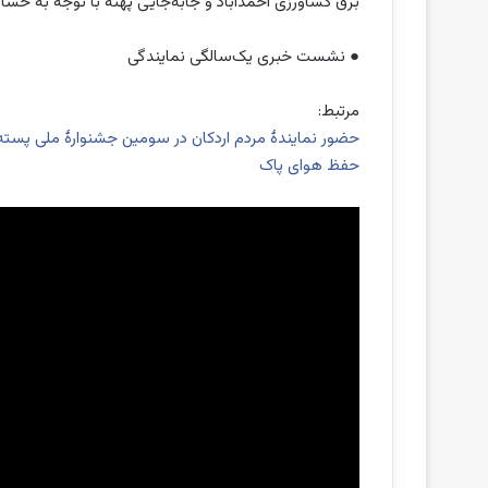
برق کشاورزی احمدآباد و جابه‌جایی پهنه با توجه به حس
مرتبط:
حضور نمایندۀ مردم اردکان در سومین جشنوارۀ ملی پسته اح
حفظ هوای پاک