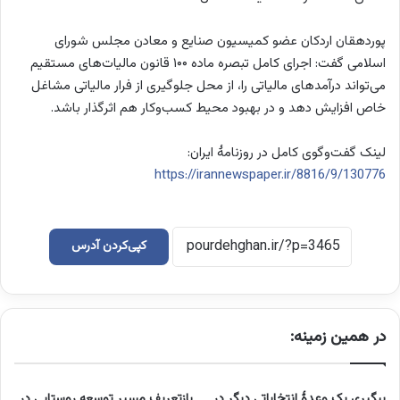
پوردهقان اردکان عضو کمیسیون صنایع و معادن مجلس شورای
اسلامی گفت: اجرای کامل تبصره ماده ۱۰۰ قانون مالیات‌های مستقیم
می‌تواند درآمد‌های مالیاتی را، از محل جلوگیری از فرار مالیاتی مشاغل
خاص افزایش دهد و در بهبود محیط کسب‌وکار هم اثرگذار باشد.
لینک گفت‌وگوی کامل در روزنامۀ ایران:
https://irannewspaper.ir/8816/9/130776
کپی‌کردن آدرس
در همین زمینه:
پیگیری یک وعدۀ انتخاباتی دیگر در
بازتعریف مسیر توسعه روستایی در