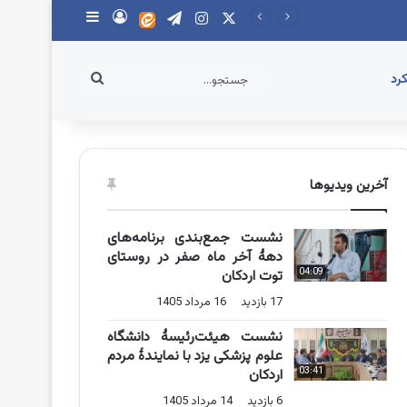
X
اینستاگرام
تلگرام
ایتا
ورود
سایدبار
جستجو...
رد
آخرین ویدیوها
نشست جمع‌بندی برنامه‌های
دهۀ آخر ماه صفر در روستای
04:09
توت اردکان
17 بازدید
16 مرداد 1405
نشست هیئت‌رئیسۀ دانشگاه
علوم پزشکی یزد با نمایندۀ مردم
03:41
اردکان
6 بازدید
14 مرداد 1405