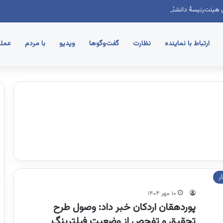
هیئت‌رئیسۀ دانشگاه علوم پزشکی شهید صدوقی یزد با نمایندۀ مردم اردکان
ارتباط با نماینده
نظارت
گفت‌وگوها
ویدیو
با مردم
عملک
ر
۱۰ مهر ۱۴۰۴
پوردهقان اردکان خبر داد: وصول طرح
تحقیق و تفحص از وضعیت فیلترینگ